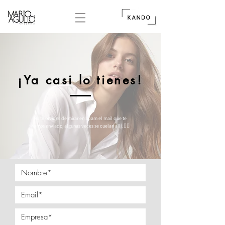
¡Ya casi lo tienes!
No te olvides de mirar en Spam el mail que te
hemos enviado
, algunas veces se cuelan allí. ✌🏼